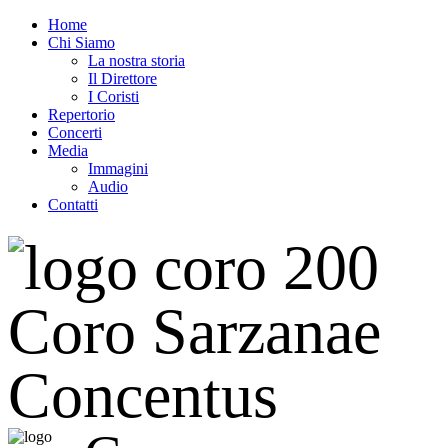
Home
Chi Siamo
La nostra storia
Il Direttore
I Coristi
Repertorio
Concerti
Media
Immagini
Audio
Contatti
Coro Sarzanae
Concentus