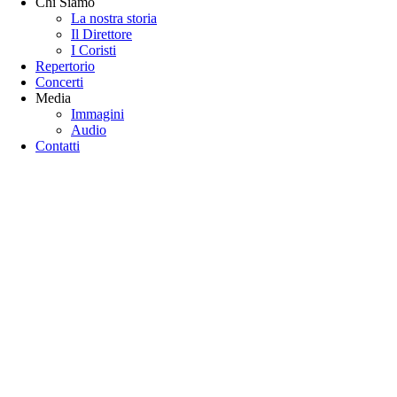
Chi Siamo
La nostra storia
Il Direttore
I Coristi
Repertorio
Concerti
Media
Immagini
Audio
Contatti