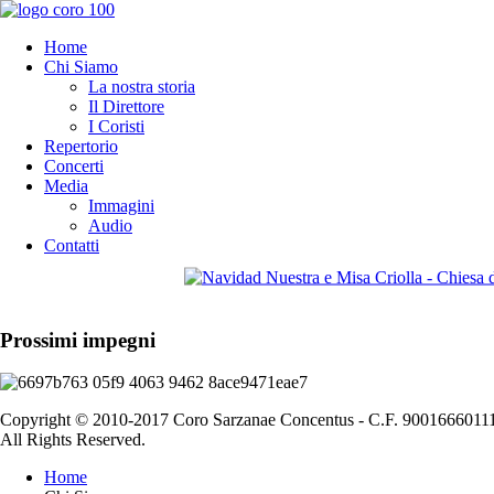
Home
Chi Siamo
La nostra storia
Il Direttore
I Coristi
Repertorio
Concerti
Media
Immagini
Audio
Contatti
Prossimi impegni
Copyright © 2010-2017 Coro Sarzanae Concentus - C.F.
9001666011
All Rights Reserved.
Home