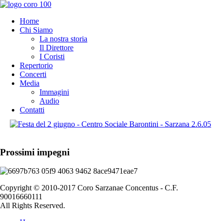
Home
Chi Siamo
La nostra storia
Il Direttore
I Coristi
Repertorio
Concerti
Media
Immagini
Audio
Contatti
Prossimi impegni
Copyright © 2010-2017 Coro Sarzanae Concentus - C.F.
90016660111
All Rights Reserved.