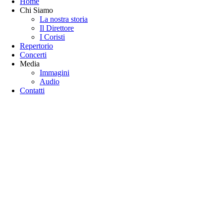
Home
Chi Siamo
La nostra storia
Il Direttore
I Coristi
Repertorio
Concerti
Media
Immagini
Audio
Contatti